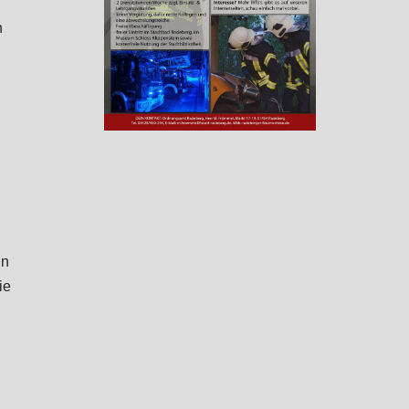
n
in
ie