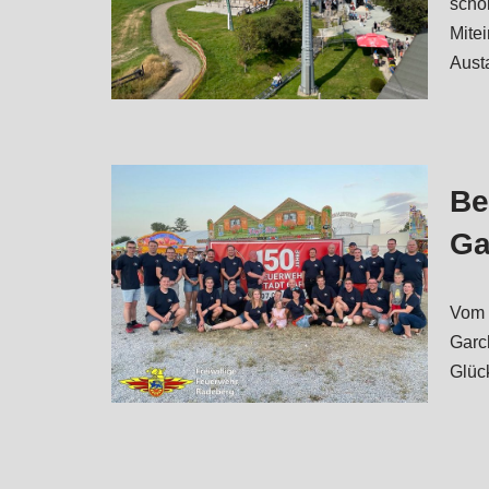
scho
Mitei
Aus
Be
Ga
Vom 7
Garc
Glüc